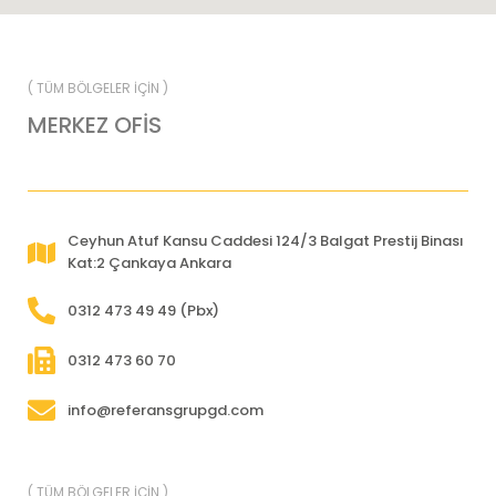
( TÜM BÖLGELER İÇİN )
MERKEZ OFİS
Ceyhun Atuf Kansu Caddesi 124/3 Balgat Prestij Binası
Kat:2 Çankaya Ankara
0312 473 49 49 (Pbx)
0312 473 60 70
info@referansgrupgd.com
( TÜM BÖLGELER İÇİN )