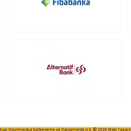
Grup Gayrimenkul Değerleme ve Danışmanlık A.Ş.
2026 Web Tasar