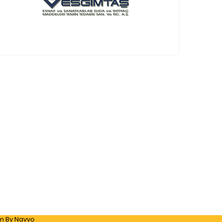
ım
By Navvo