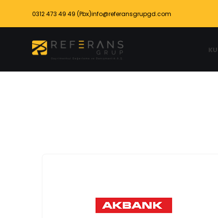
0312 473 49 49
(Pbx)
info@referansgrupgd.com
KU